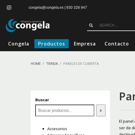
congela@congela.es | 930 328 947
Congela
Productos
Empresa
Contacto
HOME
TIENDA
PANELES DE CUBIERTA
Pa
Buscar
El panel
ser de d
Accesorios
destinad