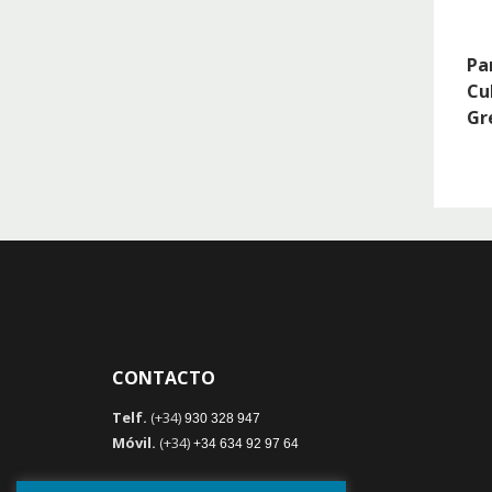
Pa
Cu
Gr
CONTACTO
Telf.
(+34)
930 328 947
Móvil.
(+34)
+34 634 92 97 64