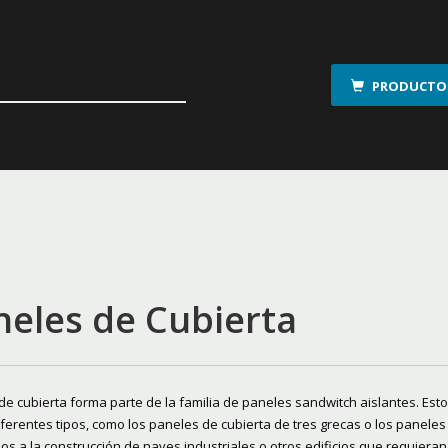
PRODUCTOS
neles de Cubierta
 de cubierta forma parte de la familia de paneles sandwitch aislantes. Es
iferentes tipos, como los paneles de cubierta de tres grecas o los paneles
os a la construcción de naves industriales o otros edificios que requieran