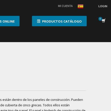
MI CUENTA
LOGIN
 ONLINE
PRODUCTOS CATÁLOGO
tos están dentro de los paneles de construcción. Pueden
 de cubierta de cinco grecas. Todos ellos están
 este tipo de panel. El panel sándwich de construcción de