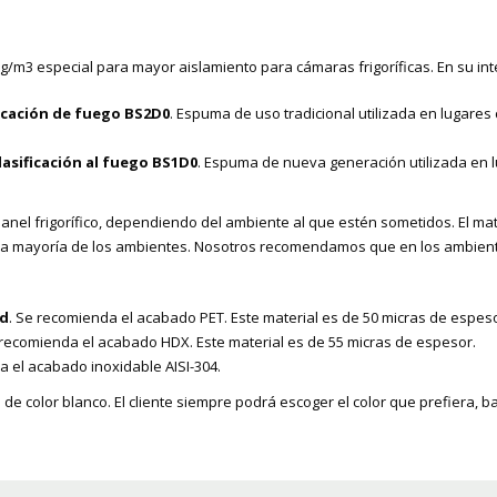
g/m3 especial para mayor aislamiento para cámaras frigoríficas. En su in
icación de fuego BS2D0
. Espuma de uso tradicional utilizada en lugares
lasificación al fuego BS1D0
. Espuma de nueva generación utilizada en 
panel frigorífico, dependiendo del ambiente al que estén sometidos. El mate
r la mayoría de los ambientes. Nosotros recomendamos que en los ambien
ad
. Se recomienda el acabado PET. Este material es de 50 micras de espeso
recomienda el acabado HDX. Este material es de 55 micras de espesor.
 el acabado inoxidable AISI-304.
de color blanco. El cliente siempre podrá escoger el color que prefiera, b