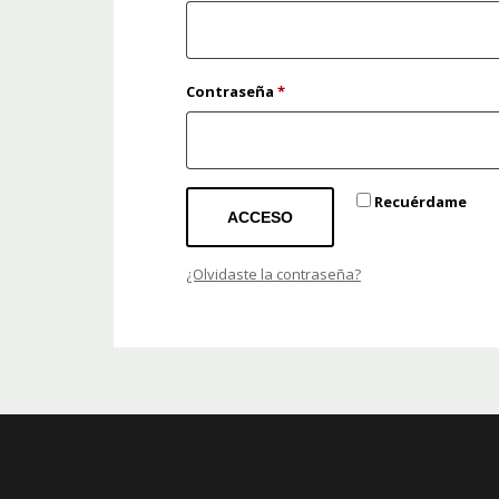
Obligatorio
Contraseña
*
Recuérdame
ACCESO
¿Olvidaste la contraseña?