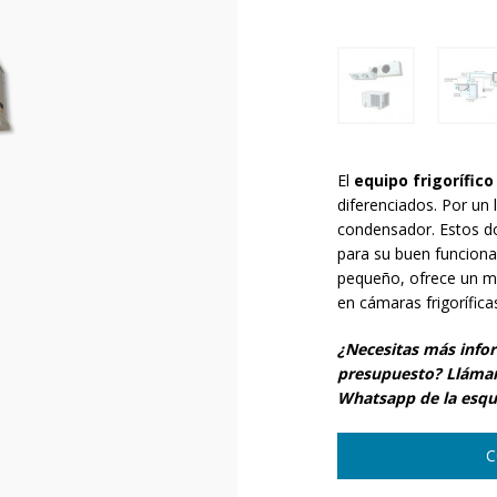
El
equipo frigorífic
diferenciados. Por un 
condensador. Estos d
para su buen funcion
pequeño, ofrece un m
en cámaras frigorífic
¿Necesitas más info
presupuesto? Llámano
Whatsapp de la esqui
C